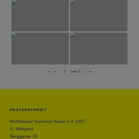
«
‹
von
3
›
»
POSTANSCHRIFT
Mühlheimer Karneval Verein e.V. 1957
U. Weigand
Berggasse 19