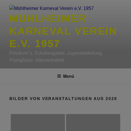
Zum
Inhalt
MÜHLHEIMER
springen
KARNEVAL VEREIN
E.V. 1957
Firedrum´s, Schellengarde, Jugendabteilung,
FlyingStarz, Männerballett
Menü
BILDER VON VERANSTALTUNGEN AUS 2026