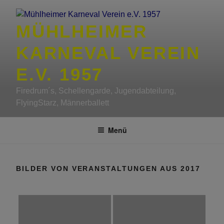
Zum
Inhalt
MÜHLHEIMER
springen
KARNEVAL VEREIN
E.V. 1957
Firedrum´s, Schellengarde, Jugendabteilung,
FlyingStarz, Männerballett
Menü
BILDER VON VERANSTALTUNGEN AUS 2017