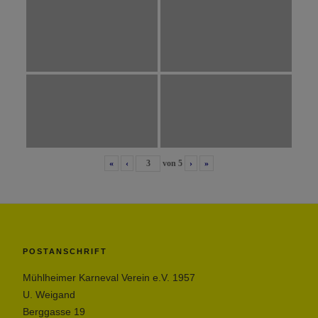
«
‹
von
5
›
»
POSTANSCHRIFT
Mühlheimer Karneval Verein e.V. 1957
U. Weigand
Berggasse 19