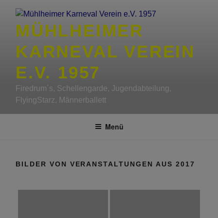
Zum
Inhalt
MÜHLHEIMER
springen
KARNEVAL VEREIN
E.V. 1957
Firedrum´s, Schellengarde, Jugendabteilung,
FlyingStarz, Männerballett
Menü
BILDER VON VERANSTALTUNGEN AUS 2017