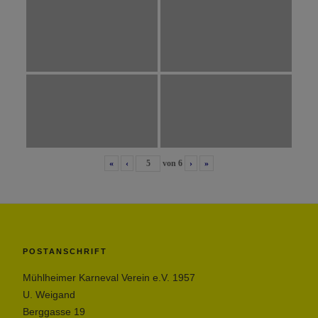
«
‹
von
6
›
»
POSTANSCHRIFT
Mühlheimer Karneval Verein e.V. 1957
U. Weigand
Berggasse 19