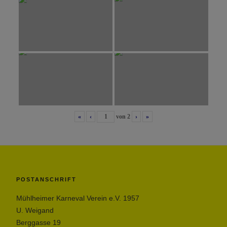
«
‹
von
2
›
»
POSTANSCHRIFT
Mühlheimer Karneval Verein e.V. 1957
U. Weigand
Berggasse 19