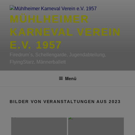
Zum
Inhalt
MÜHLHEIMER
springen
KARNEVAL VEREIN
E.V. 1957
Firedrum´s, Schellengarde, Jugendabteilung,
FlyingStarz, Männerballett
Menü
BILDER VON VERANSTALTUNGEN AUS 2023