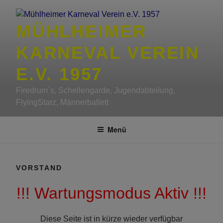
Zum
Inhalt
MÜHLHEIMER
springen
KARNEVAL VEREIN
E.V. 1957
Firedrum´s, Schellengarde, Jugendabteilung,
FlyingStarz, Männerballett
Menü
VORSTAND
!!! Wartungsmodus Aktiv !!!
Diese Seite ist in kürze wieder verfügbar