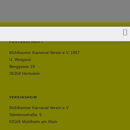
POSTANSCHRIFT
Mühlheimer Karneval Verein e.V. 1957
U. Weigand
Berggasse 19
36358 Herbstein
VEREINSHEIM
Mühlheimer Karneval Verein e.V.
Siemensstraße. 5
63165 Mühlheim am Main