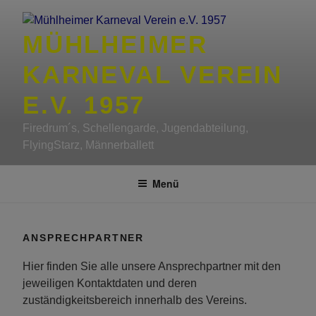
Zum
Inhalt
MÜHLHEIMER
springen
KARNEVAL VEREIN
E.V. 1957
Firedrum´s, Schellengarde, Jugendabteilung,
FlyingStarz, Männerballett
Menü
ANSPRECHPARTNER
Hier finden Sie alle unsere Ansprechpartner mit den
jeweiligen Kontaktdaten und deren
zuständigkeitsbereich innerhalb des Vereins.