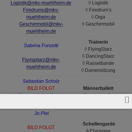
Logistik@mkv-muehlheim.de
◊ Logistik
Firedrums@mkv-
◊ Firedrum’s
muehlheim.de
◊ Orga
Geschirrmobil@mkv-
◊ Geschirrmobil
muehlheim.de
Trainerin
Sabrina Fonzetti
◊ FlyingStarz
◊ DancingStarz
Flyingstarz@mkv-
◊ Rasselbande
muehlheim.de
◊ Damensitzung
Sebastian Scholz
BILD FOLGT
Männerballett
Maennerballett@mkv-
◊ Possmann-Cup
muehlheim.de
Jo Plei
Schellengarde
BILD FOLGT
◊
Ehrungen