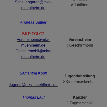
Schellengarde@mkv-
◊
Jubiläen
muehlheim.de
Andreas Sattler
BILD FOLGT
Vereinsheim@mkv-
Vereinsheim
muehlheim.de
◊
Geschirrmobil
Geschirrmobil@mkv-
muehlheim.de
Samantha Kopp
Jugendabteilung
◊
Kindermaskenball
Jugend@mkv-muehlheim.de
Thomas Lauf
Kanzler
◊ Zugmarschall