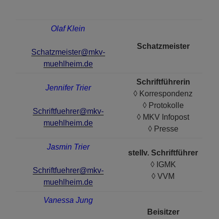
Olaf Klein
Schatzmeister
Schatzmeister@mkv-
muehlheim.de
Schriftführerin
Jennifer Trier
◊ Korrespondenz
◊ Protokolle
Schriftfuehrer@mkv-
◊ MKV Infopost
muehlheim.de
◊ Presse
Jasmin Trier
stellv. Schriftführer
◊ IGMK
Schriftfuehrer@mkv-
◊ VVM
muehlheim.de
Vanessa Jung
Beisitzer