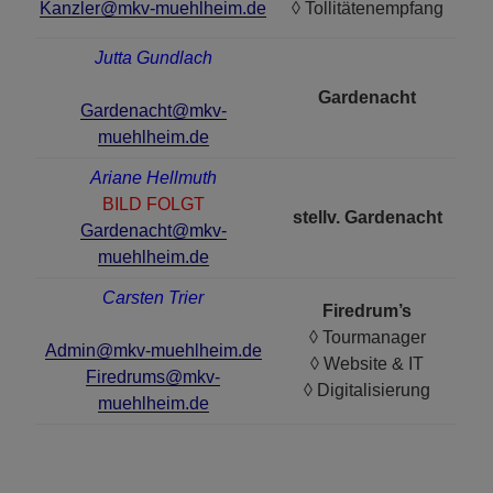
Kanzler@mkv-muehlheim.de
◊ Tollitätenempfang
Jutta Gundlach
Gardenacht
Gardenacht@mkv-
muehlheim.de
Ariane Hellmuth
BILD FOLGT
stellv. Gardenacht
Gardenacht@mkv-
muehlheim.de
Carsten Trier
Firedrum’s
◊ Tourmanager
Admin@mkv-muehlheim.de
◊ Website & IT
Firedrums@mkv-
◊ Digitalisierung
muehlheim.de