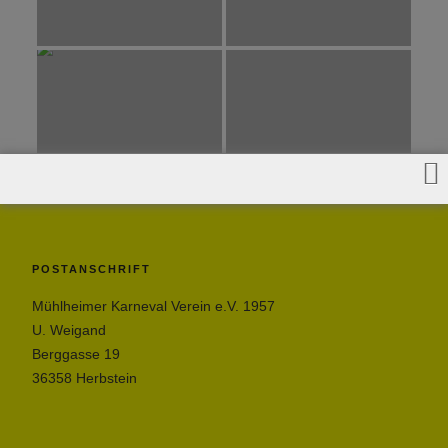
POSTANSCHRIFT
Mühlheimer Karneval Verein e.V. 1957
U. Weigand
Berggasse 19
36358 Herbstein