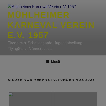
Zum
Inhalt
MÜHLHEIMER
springen
KARNEVAL VEREIN
E.V. 1957
Firedrum´s, Schellengarde, Jugendabteilung,
FlyingStarz, Männerballett
Menü
BILDER VON VERANSTALTUNGEN AUS 2026