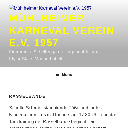
Zum
Inhalt
MÜHLHEIMER
springen
KARNEVAL VEREIN
E.V. 1957
Firedrum´s, Schellengarde, Jugendabteilung,
FlyingStarz, Männerballett
Menü
RASSELBANDE
Schrille Schreie, stampfende Füße und lautes
Kinderlachen – es ist Donnerstag, 17:30 Uhr, und das
Tanztraining der Rasselbande beginnt. Die