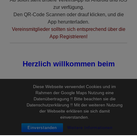
zur verfügung.
Den QR-Code Scannen oder drauf klicken, und die
App
herunterladen
.
Vereinsmitglieder sollten sich entsprechend über die
App Registrieren!
Herzlich willkommen beim
Mühlheimer Karneval
Diese Webseite verwendet Cookies und im
Rahmen der Google Maps Nutzung eine
Verein e.V. 1957
Datenübertragung !! Bitte beachten sie die
Datenschutzerklärung !! Mit der weiteren Nutzung
der Webseite erklären sie sich damit
einverstanden.
Hier finden Sie aktuelle Informationen zu unseren
Einverstanden
Weitere Informationen
Veranstaltungen in der Kampagne 2026/2027, den