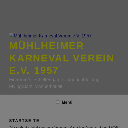
MÜHLHEIMER
KARNEVAL VEREIN
E.V. 1957
Firedrum´s, Schellengarde, Jugendabteilung,
FlyingStarz, Männerballett
Menü
STARTSEITE
Ab sofort steht unsere VereinsApp für Android und iOS