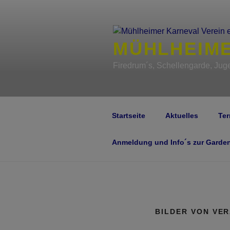
Zum
Inhalt
springen
MÜHLHEIME
Firedrum´s, Schellengarde, Juge
Startseite
Aktuelles
Ter
Anmeldung und Info´s zur Garde
BILDER VON VE