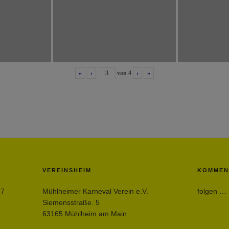
«
‹
von
4
›
»
VEREINSHEIM
KOMMEN
57
Mühlheimer Karneval Verein e.V.
folgen …
Siemensstraße. 5
63165 Mühlheim am Main