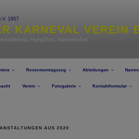
R KARNEVAL VEREIN E.
ndabteilung, FlyingStarz, Männerballett
mine
Rosenmontagszug
Abteilungen
Narre
nacht
Verein
Fotogalerie
Kontaktformular
RANSTALTUNGEN AUS 2020